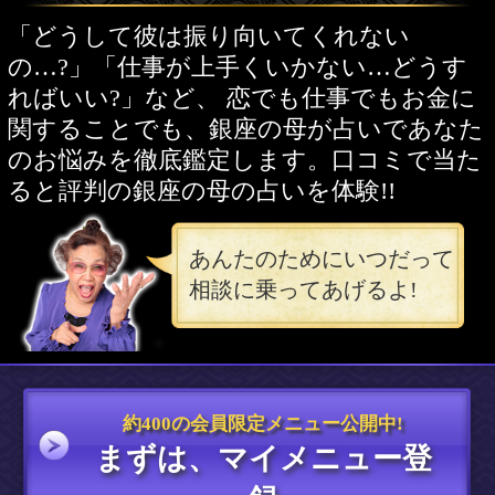
あんたのためにいつだって
相談に乗ってあげるよ!
約400の会員限定メニュー公開中!
まずは、マイメニュー登
録
>>ログイン<<
あんた、深ーく悩んでしま
っているみたいだね。
1人
で悩んでないで
あたしに話
してごらんよ!
心配するんじゃないよッ！