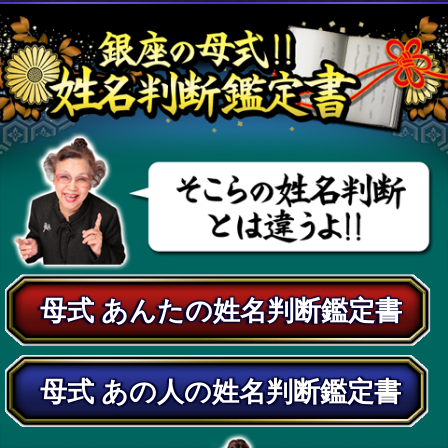
ッと変わるもの
彼と結婚した自分を妄想する!
恋愛
結婚
基本
仕事
SEX
あの人リストの中からあ
んたに相性がピッタリな
人を教えるよ