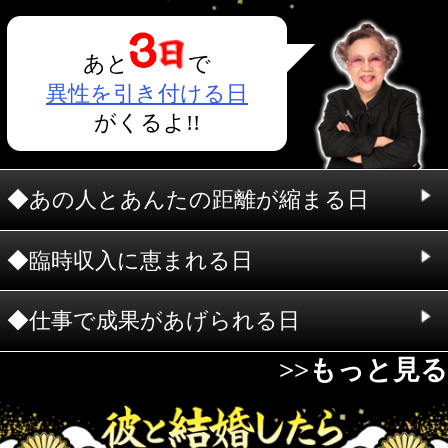
今私に結婚のﾁｬﾝｽは近づいている?
今､私に恋している人はいる?
今､あの人は私のことをどう思ってい
る?
>>もっと見る
2人の仲が深まる日ま
で…
あと
!!
2人に危機が訪れるま
で…
あと
!!