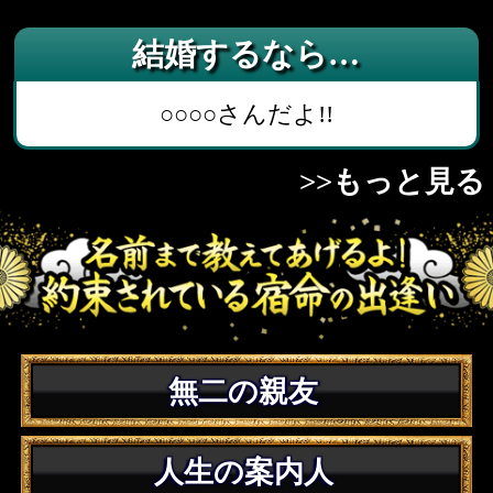
結婚したいあんた
あの人が結婚をためらう本当の理由
あんたが受けるﾌﾟﾛﾎﾟｰｽﾞとは
>>もっと見る
訳アリ恋愛にハマってるあんた
苦しいこの恋が最終的に迎える結末
あの人の｢本命｣は本当に私？それとも違う
人？
>>もっと見る
人生に悩んでるあんた
【心が弱ったときに】あんたにぴったりの
ﾘﾌﾚｯｼｭ法
あんたの金運を劇的に変える秘策
>>もっと見る
仕事になやんでるあんた
あんたの才能が100%活かされる天職とは