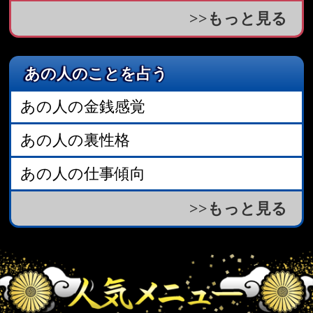
1位 【結婚｢瀬戸際｣鑑定】読まなきゃ一
生独身!?あんたが出逢う生涯の伴侶
2位 【あの人を骨の髄まで鑑定】決して
気付かない｢ひた隠しにしている本心｣
と｢この恋がたどり着く結末｣
3位 諦めるのはまだ早いよ!!切ないこの
恋に訪れる驚くべき好機と最終的に迎え
る結末
全メニューを見る