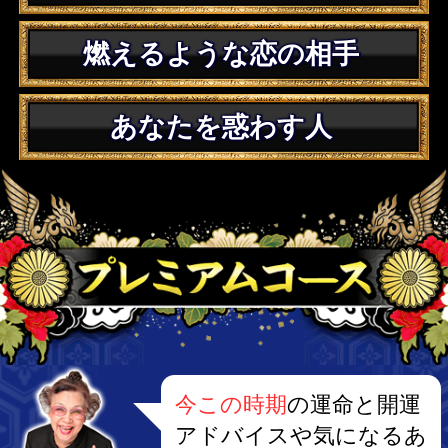
あんたの財運が最高に良くなる仕事とは
>>もっと見る
SEXの悩みがあるあんた
【更に官能的なﾌﾟﾚｲをするために】ｾｯｸｽであ
の人をじらす方法
あの人に守りたいと思わせるﾍﾞｯﾄﾞでのしぐ
さ
>>もっと見る
新生児の名付け
改名・ペンネーム