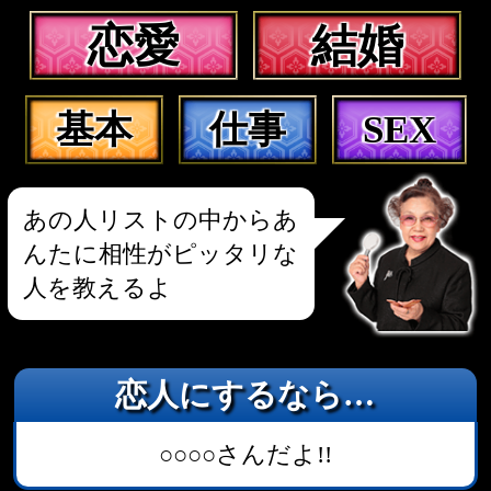
出会いたいあんた
待っていれば出逢いは訪れる?
あんたに密かに想いを寄せている異性
>>もっと見る
片思いで悩んでるあんた
あの人との恋が進展しない意外なﾜｹ
あの人があんたに望んでいる関係
>>もっと見る
両思いなのに上手くいかないあん
た
あの人があんたを恋人に選んだ真の理由
このままあの人と付き合っていて幸せにな
れる?
>>もっと見る