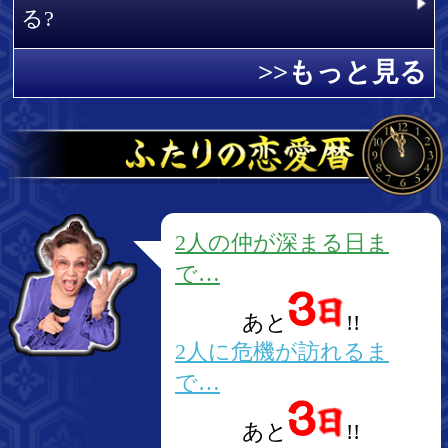
友達に教える
当社の個人情報保護方針
特定商取引法の表記
対応機種
機種変更した方へ
利用規約
ご意見・ご要望
お問い合わせ
マイメニュー引継ぎ
mopita