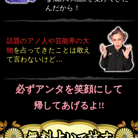
まずは無料で
姓名判断を試してごらん！！
あの人はあなたに嘘をついている?
姓
名
鑑定を受けたお客様の声
出会いが無くて悩んでた私を
母は一喝！でも、こっそり
運
命の人の名前
を教えてもらっ
ちゃった♪