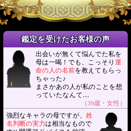
約400の会員限定メニュー公開中!
まずは、マイメニュー登
録
さぁ何に悩んでいるんだ
い？私が占いをしてあげ
るから話してごらんなさ
い。
母、私いろいろ悩んでます…
恋愛
仕事
金運