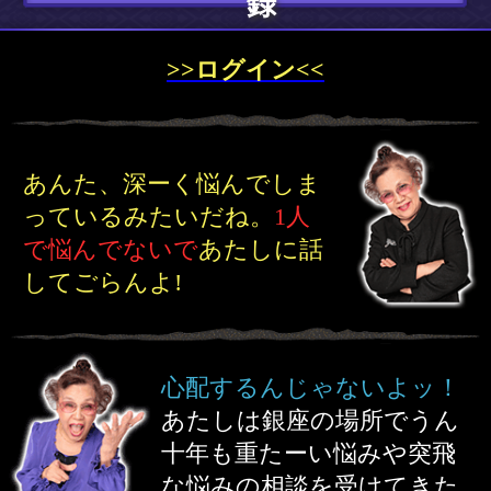
あたしは銀座の場所でうん
十年も重たーい悩みや突飛
な悩みの相談を受けてきた
んだから！
話題のアノ人や芸能界の大
物
を占ってきたことは敢え
て言わないけど…
必ずアンタを笑顔にして
帰してあげるよ!!
百聞は一見にしかず