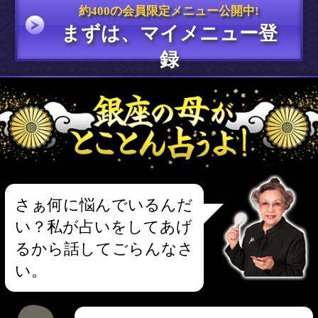
1位:
あんたがいつも以上に輝く日
2位:
ﾗｯｷｰな知らせが舞い込む日
3位:
仕事で成果があげられる日
>>もっと見る
約400の会員限定メニュー公開中!
まずは、マイメニュー登
録