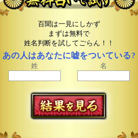
まさかあの人が私のことを想
っていたなんて…
（39歳・女性）
強烈なキャラの母ですが、
姓
名判断の実力
は相当なもので
す!! 開運アドバイスも的確
で、私は
母のお陰で結婚
でき
たようなものです…
（38歳・主婦女性）
※個人の感想です。
口コミをもっと見る
まあ、あたしの姓名判断の
実力は
鑑定を受けてみなき
ゃ
分かんないよ！