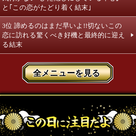
あなたを惑わす人
今この時期
の運命と開運
アドバイスや気になるあ
の人との仲良し日・危険
日が
一目でわかる
よっ！