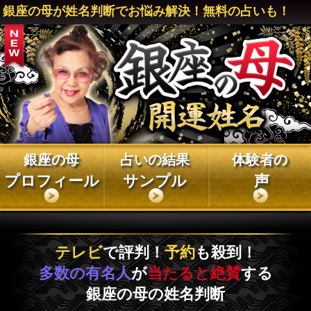
銀座の母が姓名判断でお悩み解決！無料の占いも！
銀座の母
占いの結果
体験者の
プロフィール
サンプル
声
テレビ
で評判！
予約
も殺到！
多数の有名人
が
当たると絶賛
する
銀座の母の姓名判断
「どうして彼は振り向いてくれない
の…?」「仕事が上手くいかない…どうす
ればいい?」など、 恋でも仕事でもお金に
関することでも、銀座の母が占いであなた
のお悩みを徹底鑑定します。口コミで当た
ると評判の銀座の母の占いを体験!!